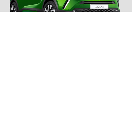
Opel Mokka 1.2 100cv Benzina
Prezzi con Finanziamento e
permuta/rottamazione e in pronta consegna.
Prezzo di vendita
a partire da 17.500€
Anticipo
: 2.500€
36 rate
da 280€
VFG
: 16.785€
Tan
6,75%
Taeg
8,71% (tasso fisso)