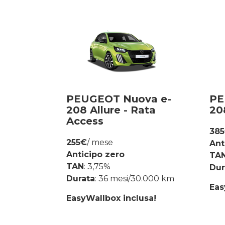
PEUGEOT Nuova e-
PE
208 Allure - Rata
208
Access
38
255€
/ mese
Ant
Anticipo zero
TA
TAN
: 3,75%
Dur
Durata
: 36 mesi/30.000 km
Eas
EasyWallbox inclusa!