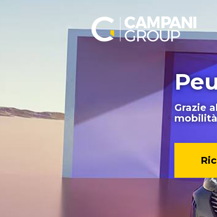
Peu
Grazie a
mobilità
Ric