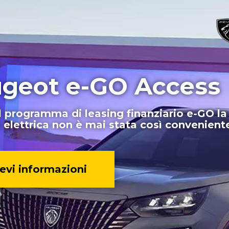
geot e-GO Access
l programma di leasing finanziario e-GO la
 elettrica non è mai stata così convenient
evi informazioni