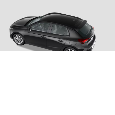
Corsa Edition 1.2 75CV benzina
cambio manuale
Prezzi con Finanziamento e rottamazione
(Incentivo Opel) adatta ai neopatentati
Prezzo di vendita
: 16.000€